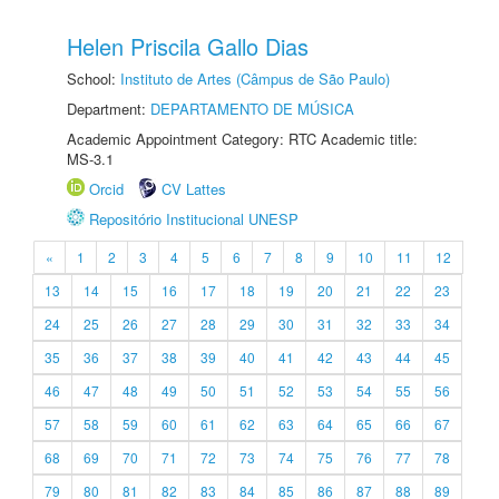
Helen Priscila Gallo Dias
School:
Instituto de Artes (Câmpus de São Paulo)
Department:
DEPARTAMENTO DE MÚSICA
Academic Appointment Category: RTC Academic title:
MS-3.1
Orcid
CV Lattes
Repositório Institucional UNESP
«
1
2
3
4
5
6
7
8
9
10
11
12
13
14
15
16
17
18
19
20
21
22
23
24
25
26
27
28
29
30
31
32
33
34
35
36
37
38
39
40
41
42
43
44
45
46
47
48
49
50
51
52
53
54
55
56
57
58
59
60
61
62
63
64
65
66
67
68
69
70
71
72
73
74
75
76
77
78
79
80
81
82
83
84
85
86
87
88
89