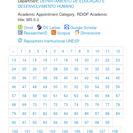
Department:
DEPARTAMENTO DE EDUCAÇÃO E
DESENVOLVIMENTO HUMANO
Academic Appointment Category: RDIDP Academic
title: MS-5.3
Orcid
CV Lattes
Google Scholar
ResearcherID
Scopus
Dimensions
Repositório Institucional UNESP
«
1
2
3
4
5
6
7
8
9
10
11
12
13
14
15
16
17
18
19
20
21
22
23
24
25
26
27
28
29
30
31
32
33
34
35
36
37
38
39
40
41
42
43
44
45
46
47
48
49
50
51
52
53
54
55
56
57
58
59
60
61
62
63
64
65
66
67
68
69
70
71
72
73
74
75
76
77
78
79
80
81
82
83
84
85
86
87
88
89
90
91
92
93
94
95
96
97
98
99
100
101
102
103
104
105
106
107
108