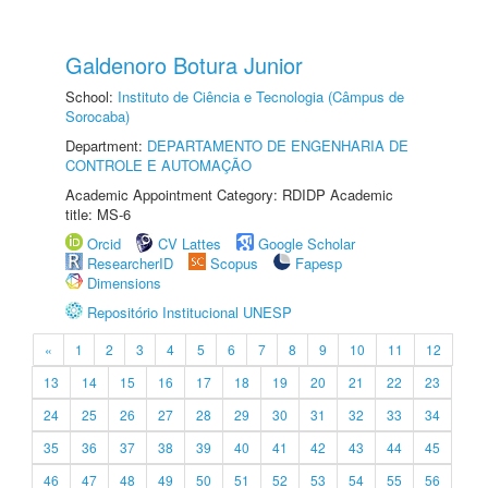
Galdenoro Botura Junior
School:
Instituto de Ciência e Tecnologia (Câmpus de
Sorocaba)
Department:
DEPARTAMENTO DE ENGENHARIA DE
CONTROLE E AUTOMAÇÃO
Academic Appointment Category: RDIDP Academic
title: MS-6
Orcid
CV Lattes
Google Scholar
ResearcherID
Scopus
Fapesp
Dimensions
Repositório Institucional UNESP
«
1
2
3
4
5
6
7
8
9
10
11
12
13
14
15
16
17
18
19
20
21
22
23
24
25
26
27
28
29
30
31
32
33
34
35
36
37
38
39
40
41
42
43
44
45
46
47
48
49
50
51
52
53
54
55
56