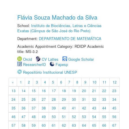
Flávia Souza Machado da Silva
School:
Instituto de Biociências, Letras e Ciências
Exatas (Câmpus de São José do Rio Preto)
Department:
DEPARTAMENTO DE MATEMÁTICA
Academic Appointment Category: RDIDP Academic
title: MS-3.2
Orcid
CV Lattes
Google Scholar
ResearcherID
Fapesp
Repositório Institucional UNESP
«
1
2
3
4
5
6
7
8
9
10
11
12
13
14
15
16
17
18
19
20
21
22
23
24
25
26
27
28
29
30
31
32
33
34
35
36
37
38
39
40
41
42
43
44
45
46
47
48
49
50
51
52
53
54
55
56
57
58
59
60
61
62
63
64
65
66
67