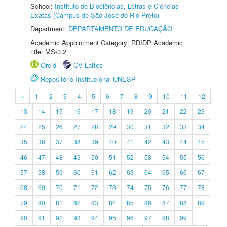
School:
Instituto de Biociências, Letras e Ciências
Exatas (Câmpus de São José do Rio Preto)
Department:
DEPARTAMENTO DE EDUCAÇÃO
Academic Appointment Category: RDIDP Academic
title: MS-3.2
Orcid
CV Lattes
Repositório Institucional UNESP
«
1
2
3
4
5
6
7
8
9
10
11
12
13
14
15
16
17
18
19
20
21
22
23
24
25
26
27
28
29
30
31
32
33
34
35
36
37
38
39
40
41
42
43
44
45
46
47
48
49
50
51
52
53
54
55
56
57
58
59
60
61
62
63
64
65
66
67
68
69
70
71
72
73
74
75
76
77
78
79
80
81
82
83
84
85
86
87
88
89
90
91
92
93
94
95
96
97
98
99