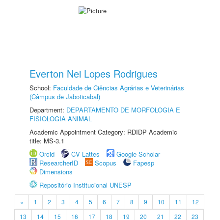
Everton Nei Lopes Rodrigues
School:
Faculdade de Ciências Agrárias e Veterinárias
(Câmpus de Jaboticabal)
Department:
DEPARTAMENTO DE MORFOLOGIA E
FISIOLOGIA ANIMAL
Academic Appointment Category: RDIDP Academic
title: MS-3.1
Orcid
CV Lattes
Google Scholar
ResearcherID
Scopus
Fapesp
Dimensions
Repositório Institucional UNESP
«
1
2
3
4
5
6
7
8
9
10
11
12
13
14
15
16
17
18
19
20
21
22
23