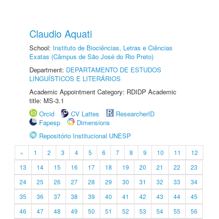
Claudio Aquati
School:
Instituto de Biociências, Letras e Ciências
Exatas (Câmpus de São José do Rio Preto)
Department:
DEPARTAMENTO DE ESTUDOS
LINGUÍSTICOS E LITERÁRIOS
Academic Appointment Category: RDIDP Academic
title: MS-3.1
Orcid
CV Lattes
ResearcherID
Fapesp
Dimensions
Repositório Institucional UNESP
«
1
2
3
4
5
6
7
8
9
10
11
12
13
14
15
16
17
18
19
20
21
22
23
24
25
26
27
28
29
30
31
32
33
34
35
36
37
38
39
40
41
42
43
44
45
46
47
48
49
50
51
52
53
54
55
56