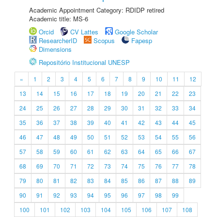
Academic Appointment Category: RDIDP retired
Academic title: MS-6
Orcid
CV Lattes
Google Scholar
ResearcherID
Scopus
Fapesp
Dimensions
Repositório Institucional UNESP
«
1
2
3
4
5
6
7
8
9
10
11
12
13
14
15
16
17
18
19
20
21
22
23
24
25
26
27
28
29
30
31
32
33
34
35
36
37
38
39
40
41
42
43
44
45
46
47
48
49
50
51
52
53
54
55
56
57
58
59
60
61
62
63
64
65
66
67
68
69
70
71
72
73
74
75
76
77
78
79
80
81
82
83
84
85
86
87
88
89
90
91
92
93
94
95
96
97
98
99
100
101
102
103
104
105
106
107
108