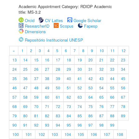
Academic Appointment Category: RDIDP Academic
title: MS-3.2
Orcid
CV Lattes
Google Scholar
ResearcherID
Scopus
Fapesp
Dimensions
Repositório Institucional UNESP
«
1
2
3
4
5
6
7
8
9
10
11
12
13
14
15
16
17
18
19
20
21
22
23
24
25
26
27
28
29
30
31
32
33
34
35
36
37
38
39
40
41
42
43
44
45
46
47
48
49
50
51
52
53
54
55
56
57
58
59
60
61
62
63
64
65
66
67
68
69
70
71
72
73
74
75
76
77
78
79
80
81
82
83
84
85
86
87
88
89
90
91
92
93
94
95
96
97
98
99
100
101
102
103
104
105
106
107
108