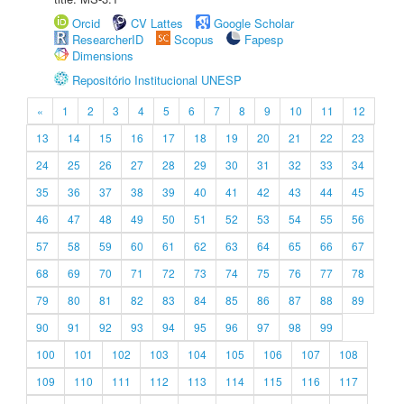
Orcid
CV Lattes
Google Scholar
ResearcherID
Scopus
Fapesp
Dimensions
Repositório Institucional UNESP
«
1
2
3
4
5
6
7
8
9
10
11
12
13
14
15
16
17
18
19
20
21
22
23
24
25
26
27
28
29
30
31
32
33
34
35
36
37
38
39
40
41
42
43
44
45
46
47
48
49
50
51
52
53
54
55
56
57
58
59
60
61
62
63
64
65
66
67
68
69
70
71
72
73
74
75
76
77
78
79
80
81
82
83
84
85
86
87
88
89
90
91
92
93
94
95
96
97
98
99
100
101
102
103
104
105
106
107
108
109
110
111
112
113
114
115
116
117