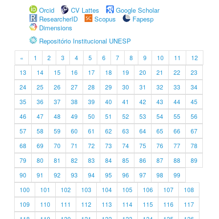
Orcid
CV Lattes
Google Scholar
ResearcherID
Scopus
Fapesp
Dimensions
Repositório Institucional UNESP
«
1
2
3
4
5
6
7
8
9
10
11
12
13
14
15
16
17
18
19
20
21
22
23
24
25
26
27
28
29
30
31
32
33
34
35
36
37
38
39
40
41
42
43
44
45
46
47
48
49
50
51
52
53
54
55
56
57
58
59
60
61
62
63
64
65
66
67
68
69
70
71
72
73
74
75
76
77
78
79
80
81
82
83
84
85
86
87
88
89
90
91
92
93
94
95
96
97
98
99
100
101
102
103
104
105
106
107
108
109
110
111
112
113
114
115
116
117
118
119
120
121
122
123
124
125
126