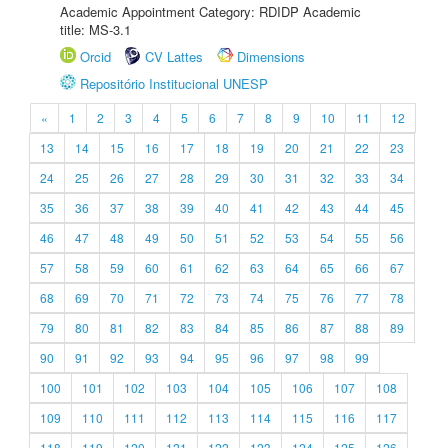
Academic Appointment Category: RDIDP Academic
title: MS-3.1
Orcid
CV Lattes
Dimensions
Repositório Institucional UNESP
«
1
2
3
4
5
6
7
8
9
10
11
12
13
14
15
16
17
18
19
20
21
22
23
24
25
26
27
28
29
30
31
32
33
34
35
36
37
38
39
40
41
42
43
44
45
46
47
48
49
50
51
52
53
54
55
56
57
58
59
60
61
62
63
64
65
66
67
68
69
70
71
72
73
74
75
76
77
78
79
80
81
82
83
84
85
86
87
88
89
90
91
92
93
94
95
96
97
98
99
100
101
102
103
104
105
106
107
108
109
110
111
112
113
114
115
116
117
118
119
120
121
122
123
124
125
126