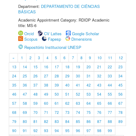
Department:
DEPARTAMENTO DE CIÊNCIAS
BÁSICAS
Academic Appointment Category: RDIDP Academic
title: MS-6
Orcid
CV Lattes
Google Scholar
Scopus
Fapesp
Dimensions
Repositório Institucional UNESP
«
1
2
3
4
5
6
7
8
9
10
11
12
13
14
15
16
17
18
19
20
21
22
23
24
25
26
27
28
29
30
31
32
33
34
35
36
37
38
39
40
41
42
43
44
45
46
47
48
49
50
51
52
53
54
55
56
57
58
59
60
61
62
63
64
65
66
67
68
69
70
71
72
73
74
75
76
77
78
79
80
81
82
83
84
85
86
87
88
89
90
91
92
93
94
95
96
97
98
99