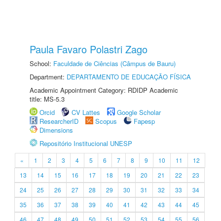
Paula Favaro Polastri Zago
School:
Faculdade de Ciências (Câmpus de Bauru)
Department:
DEPARTAMENTO DE EDUCAÇÃO FÍSICA
Academic Appointment Category: RDIDP Academic
title: MS-5.3
Orcid
CV Lattes
Google Scholar
ResearcherID
Scopus
Fapesp
Dimensions
Repositório Institucional UNESP
«
1
2
3
4
5
6
7
8
9
10
11
12
13
14
15
16
17
18
19
20
21
22
23
24
25
26
27
28
29
30
31
32
33
34
35
36
37
38
39
40
41
42
43
44
45
46
47
48
49
50
51
52
53
54
55
56