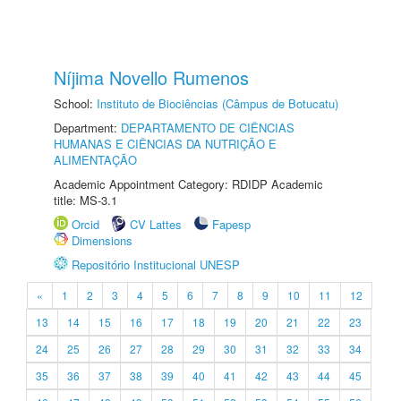
Níjima Novello Rumenos
School:
Instituto de Biociências (Câmpus de Botucatu)
Department:
DEPARTAMENTO DE CIÊNCIAS
HUMANAS E CIÊNCIAS DA NUTRIÇÃO E
ALIMENTAÇÃO
Academic Appointment Category: RDIDP Academic
title: MS-3.1
Orcid
CV Lattes
Fapesp
Dimensions
Repositório Institucional UNESP
«
1
2
3
4
5
6
7
8
9
10
11
12
13
14
15
16
17
18
19
20
21
22
23
24
25
26
27
28
29
30
31
32
33
34
35
36
37
38
39
40
41
42
43
44
45