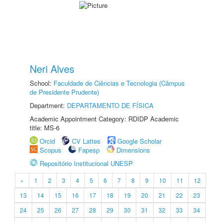
Neri Alves
School:
Faculdade de Ciências e Tecnologia (Câmpus
de Presidente Prudente)
Department:
DEPARTAMENTO DE FÍSICA
Academic Appointment Category: RDIDP Academic
title: MS-6
Orcid
CV Lattes
Google Scholar
Scopus
Fapesp
Dimensions
Repositório Institucional UNESP
«
1
2
3
4
5
6
7
8
9
10
11
12
13
14
15
16
17
18
19
20
21
22
23
24
25
26
27
28
29
30
31
32
33
34