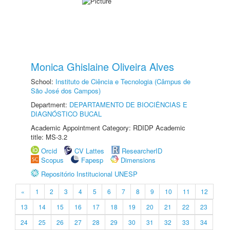
Monica Ghislaine Oliveira Alves
School:
Instituto de Ciência e Tecnologia (Câmpus de
São José dos Campos)
Department:
DEPARTAMENTO DE BIOCIÊNCIAS E
DIAGNÓSTICO BUCAL
Academic Appointment Category: RDIDP Academic
title: MS-3.2
Orcid
CV Lattes
ResearcherID
Scopus
Fapesp
Dimensions
Repositório Institucional UNESP
«
1
2
3
4
5
6
7
8
9
10
11
12
13
14
15
16
17
18
19
20
21
22
23
24
25
26
27
28
29
30
31
32
33
34