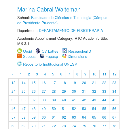
Marina Cabral Waiteman
School:
Faculdade de Ciências e Tecnologia (Câmpus
de Presidente Prudente)
Department:
DEPARTAMENTO DE FISIOTERAPIA
Academic Appointment Category: RTC Academic title:
MS-3.1
Orcid
CV Lattes
ResearcherID
Scopus
Fapesp
Dimensions
Repositório Institucional UNESP
«
1
2
3
4
5
6
7
8
9
10
11
12
13
14
15
16
17
18
19
20
21
22
23
24
25
26
27
28
29
30
31
32
33
34
35
36
37
38
39
40
41
42
43
44
45
46
47
48
49
50
51
52
53
54
55
56
57
58
59
60
61
62
63
64
65
66
67
68
69
70
71
72
73
74
75
76
77
78