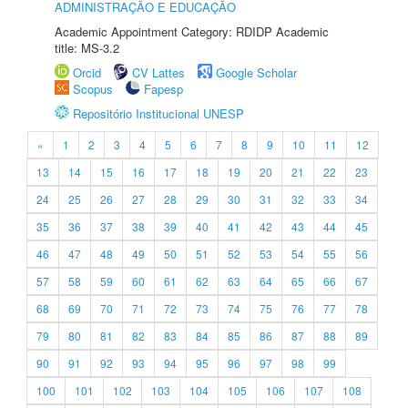
ADMINISTRAÇÃO E EDUCAÇÃO
Academic Appointment Category: RDIDP Academic
title: MS-3.2
Orcid
CV Lattes
Google Scholar
Scopus
Fapesp
Repositório Institucional UNESP
«
1
2
3
4
5
6
7
8
9
10
11
12
13
14
15
16
17
18
19
20
21
22
23
24
25
26
27
28
29
30
31
32
33
34
35
36
37
38
39
40
41
42
43
44
45
46
47
48
49
50
51
52
53
54
55
56
57
58
59
60
61
62
63
64
65
66
67
68
69
70
71
72
73
74
75
76
77
78
79
80
81
82
83
84
85
86
87
88
89
90
91
92
93
94
95
96
97
98
99
100
101
102
103
104
105
106
107
108