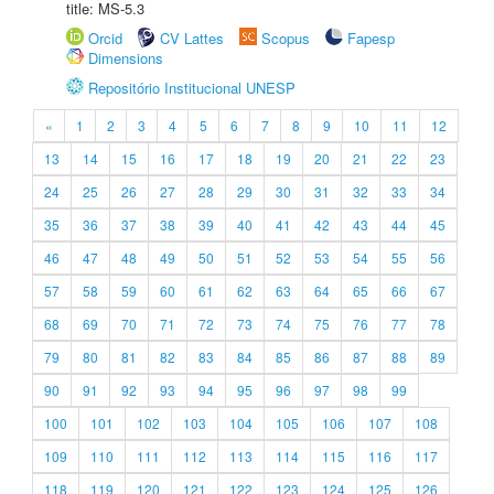
title: MS-5.3
Orcid
CV Lattes
Scopus
Fapesp
Dimensions
Repositório Institucional UNESP
«
1
2
3
4
5
6
7
8
9
10
11
12
13
14
15
16
17
18
19
20
21
22
23
24
25
26
27
28
29
30
31
32
33
34
35
36
37
38
39
40
41
42
43
44
45
46
47
48
49
50
51
52
53
54
55
56
57
58
59
60
61
62
63
64
65
66
67
68
69
70
71
72
73
74
75
76
77
78
79
80
81
82
83
84
85
86
87
88
89
90
91
92
93
94
95
96
97
98
99
100
101
102
103
104
105
106
107
108
109
110
111
112
113
114
115
116
117
118
119
120
121
122
123
124
125
126