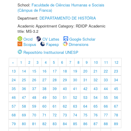
School:
Faculdade de Ciências Humanas e Sociais
(Câmpus de Franca)
Department:
DEPARTAMENTO DE HISTÓRIA
Academic Appointment Category: RDIDP Academic
title: MS-3.2
Orcid
CV Lattes
Google Scholar
Scopus
Fapesp
Dimensions
Repositório Institucional UNESP
«
1
2
3
4
5
6
7
8
9
10
11
12
13
14
15
16
17
18
19
20
21
22
23
24
25
26
27
28
29
30
31
32
33
34
35
36
37
38
39
40
41
42
43
44
45
46
47
48
49
50
51
52
53
54
55
56
57
58
59
60
61
62
63
64
65
66
67
68
69
70
71
72
73
74
75
76
77
78
79
80
81
82
83
84
85
86
87
88
89