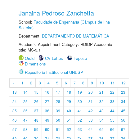
Janaina Pedroso Zanchetta
School:
Faculdade de Engenharia (Câmpus de Ilha
Solteira)
Department:
DEPARTAMENTO DE MATEMÁTICA
Academic Appointment Category: RDIDP Academic
title: MS-3.1
Orcid
CV Lattes
Fapesp
Dimensions
Repositório Institucional UNESP
«
1
2
3
4
5
6
7
8
9
10
11
12
13
14
15
16
17
18
19
20
21
22
23
24
25
26
27
28
29
30
31
32
33
34
35
36
37
38
39
40
41
42
43
44
45
46
47
48
49
50
51
52
53
54
55
56
57
58
59
60
61
62
63
64
65
66
67
68
69
70
71
72
73
74
75
76
77
78