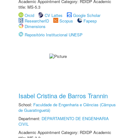
Academic Appointment Category: RDIDP Academic
title: MS-5.3
Orcid
CV Lattes
Google Scholar
ResearcherID
Scopus
Fapesp
Dimensions
Repositório Institucional UNESP
Isabel Cristina de Barros Trannin
School:
Faculdade de Engenharia e Ciências (Câmpus
de Guaratinguetá)
Department:
DEPARTAMENTO DE ENGENHARIA
CIVIL
Academic Appointment Category: RDIDP Academic
title: MS-3.2