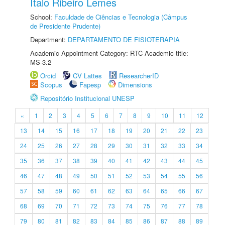
Ítalo Ribeiro Lemes
School:
Faculdade de Ciências e Tecnologia (Câmpus
de Presidente Prudente)
Department:
DEPARTAMENTO DE FISIOTERAPIA
Academic Appointment Category: RTC Academic title:
MS-3.2
Orcid
CV Lattes
ResearcherID
Scopus
Fapesp
Dimensions
Repositório Institucional UNESP
«
1
2
3
4
5
6
7
8
9
10
11
12
13
14
15
16
17
18
19
20
21
22
23
24
25
26
27
28
29
30
31
32
33
34
35
36
37
38
39
40
41
42
43
44
45
46
47
48
49
50
51
52
53
54
55
56
57
58
59
60
61
62
63
64
65
66
67
68
69
70
71
72
73
74
75
76
77
78
79
80
81
82
83
84
85
86
87
88
89