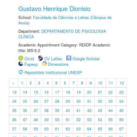
Gustavo Henrique Dionisio
School:
Faculdade de Ciências e Letras (Câmpus de
Assis)
Department:
DEPARTAMENTO DE PSICOLOGIA
CLÍNICA
Academic Appointment Category: RDIDP Academic
title: MS-5.2
Orcid
CV Lattes
Google Scholar
Fapesp
Dimensions
Repositório Institucional UNESP
«
1
2
3
4
5
6
7
8
9
10
11
12
13
14
15
16
17
18
19
20
21
22
23
24
25
26
27
28
29
30
31
32
33
34
35
36
37
38
39
40
41
42
43
44
45
46
47
48
49
50
51
52
53
54
55
56
57
58
59
60
61
62
63
64
65
66
67