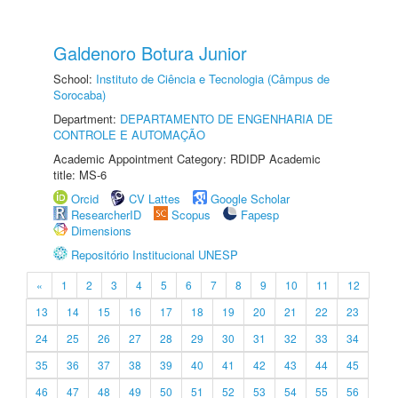
Galdenoro Botura Junior
School:
Instituto de Ciência e Tecnologia (Câmpus de
Sorocaba)
Department:
DEPARTAMENTO DE ENGENHARIA DE
CONTROLE E AUTOMAÇÃO
Academic Appointment Category: RDIDP Academic
title: MS-6
Orcid
CV Lattes
Google Scholar
ResearcherID
Scopus
Fapesp
Dimensions
Repositório Institucional UNESP
«
1
2
3
4
5
6
7
8
9
10
11
12
13
14
15
16
17
18
19
20
21
22
23
24
25
26
27
28
29
30
31
32
33
34
35
36
37
38
39
40
41
42
43
44
45
46
47
48
49
50
51
52
53
54
55
56