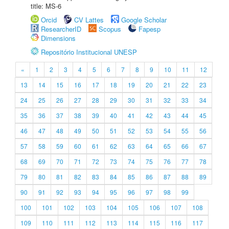
title: MS-6
Orcid
CV Lattes
Google Scholar
ResearcherID
Scopus
Fapesp
Dimensions
Repositório Institucional UNESP
«
1
2
3
4
5
6
7
8
9
10
11
12
13
14
15
16
17
18
19
20
21
22
23
24
25
26
27
28
29
30
31
32
33
34
35
36
37
38
39
40
41
42
43
44
45
46
47
48
49
50
51
52
53
54
55
56
57
58
59
60
61
62
63
64
65
66
67
68
69
70
71
72
73
74
75
76
77
78
79
80
81
82
83
84
85
86
87
88
89
90
91
92
93
94
95
96
97
98
99
100
101
102
103
104
105
106
107
108
109
110
111
112
113
114
115
116
117