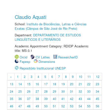
Claudio Aquati
School:
Instituto de Biociências, Letras e Ciências
Exatas (Câmpus de São José do Rio Preto)
Department:
DEPARTAMENTO DE ESTUDOS
LINGUÍSTICOS E LITERÁRIOS
Academic Appointment Category: RDIDP Academic
title: MS-3.1
Orcid
CV Lattes
ResearcherID
Fapesp
Dimensions
Repositório Institucional UNESP
«
1
2
3
4
5
6
7
8
9
10
11
12
13
14
15
16
17
18
19
20
21
22
23
24
25
26
27
28
29
30
31
32
33
34
35
36
37
38
39
40
41
42
43
44
45
46
47
48
49
50
51
52
53
54
55
56