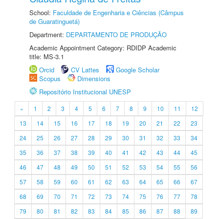
School:
Faculdade de Engenharia e Ciências (Câmpus
de Guaratinguetá)
Department:
DEPARTAMENTO DE PRODUÇÃO
Academic Appointment Category: RDIDP Academic
title: MS-3.1
Orcid
CV Lattes
Google Scholar
Scopus
Dimensions
Repositório Institucional UNESP
«
1
2
3
4
5
6
7
8
9
10
11
12
13
14
15
16
17
18
19
20
21
22
23
24
25
26
27
28
29
30
31
32
33
34
35
36
37
38
39
40
41
42
43
44
45
46
47
48
49
50
51
52
53
54
55
56
57
58
59
60
61
62
63
64
65
66
67
68
69
70
71
72
73
74
75
76
77
78
79
80
81
82
83
84
85
86
87
88
89