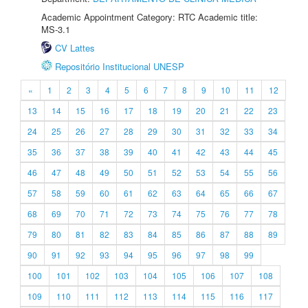
Academic Appointment Category: RTC Academic title:
MS-3.1
CV Lattes
Repositório Institucional UNESP
«
1
2
3
4
5
6
7
8
9
10
11
12
13
14
15
16
17
18
19
20
21
22
23
24
25
26
27
28
29
30
31
32
33
34
35
36
37
38
39
40
41
42
43
44
45
46
47
48
49
50
51
52
53
54
55
56
57
58
59
60
61
62
63
64
65
66
67
68
69
70
71
72
73
74
75
76
77
78
79
80
81
82
83
84
85
86
87
88
89
90
91
92
93
94
95
96
97
98
99
100
101
102
103
104
105
106
107
108
109
110
111
112
113
114
115
116
117