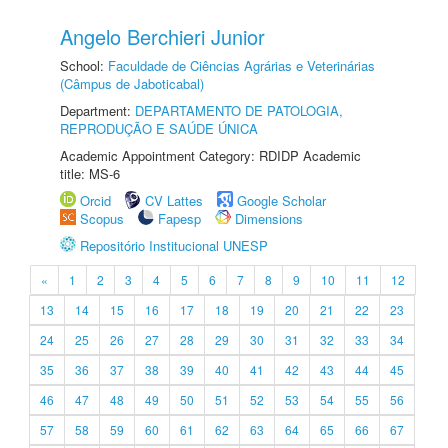
Angelo Berchieri Junior
School:
Faculdade de Ciências Agrárias e Veterinárias
(Câmpus de Jaboticabal)
Department:
DEPARTAMENTO DE PATOLOGIA,
REPRODUÇÃO E SAÚDE ÚNICA
Academic Appointment Category: RDIDP Academic
title: MS-6
Orcid
CV Lattes
Google Scholar
Scopus
Fapesp
Dimensions
Repositório Institucional UNESP
«
1
2
3
4
5
6
7
8
9
10
11
12
13
14
15
16
17
18
19
20
21
22
23
24
25
26
27
28
29
30
31
32
33
34
35
36
37
38
39
40
41
42
43
44
45
46
47
48
49
50
51
52
53
54
55
56
57
58
59
60
61
62
63
64
65
66
67