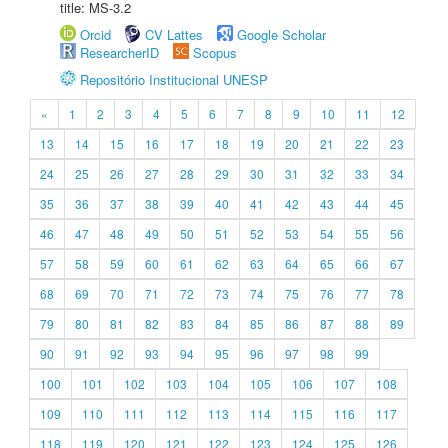
title: MS-3.2
Orcid
CV Lattes
Google Scholar
ResearcherID
Scopus
Repositório Institucional UNESP
«
1
2
3
4
5
6
7
8
9
10
11
12
13
14
15
16
17
18
19
20
21
22
23
24
25
26
27
28
29
30
31
32
33
34
35
36
37
38
39
40
41
42
43
44
45
46
47
48
49
50
51
52
53
54
55
56
57
58
59
60
61
62
63
64
65
66
67
68
69
70
71
72
73
74
75
76
77
78
79
80
81
82
83
84
85
86
87
88
89
90
91
92
93
94
95
96
97
98
99
100
101
102
103
104
105
106
107
108
109
110
111
112
113
114
115
116
117
118
119
120
121
122
123
124
125
126