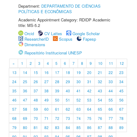
Department:
DEPARTAMENTO DE CIÊNCIAS
POLÍTICAS E ECONÔMICAS
Academic Appointment Category: RDIDP Academic
title: MS-5.2
Orcid
CV Lattes
Google Scholar
ResearcherID
Scopus
Fapesp
Dimensions
Repositório Institucional UNESP
«
1
2
3
4
5
6
7
8
9
10
11
12
13
14
15
16
17
18
19
20
21
22
23
24
25
26
27
28
29
30
31
32
33
34
35
36
37
38
39
40
41
42
43
44
45
46
47
48
49
50
51
52
53
54
55
56
57
58
59
60
61
62
63
64
65
66
67
68
69
70
71
72
73
74
75
76
77
78
79
80
81
82
83
84
85
86
87
88
89
90
91
92
93
94
95
96
97
98
99