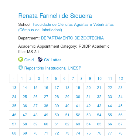
Renata Farinelli de Siqueira
School:
Faculdade de Ciências Agrárias e Veterinárias
(Câmpus de Jaboticabal)
Department:
DEPARTAMENTO DE ZOOTECNIA
Academic Appointment Category: RDIDP Academic
title: MS-3.1
Orcid
CV Lattes
Repositório Institucional UNESP
«
1
2
3
4
5
6
7
8
9
10
11
12
13
14
15
16
17
18
19
20
21
22
23
24
25
26
27
28
29
30
31
32
33
34
35
36
37
38
39
40
41
42
43
44
45
46
47
48
49
50
51
52
53
54
55
56
57
58
59
60
61
62
63
64
65
66
67
68
69
70
71
72
73
74
75
76
77
78