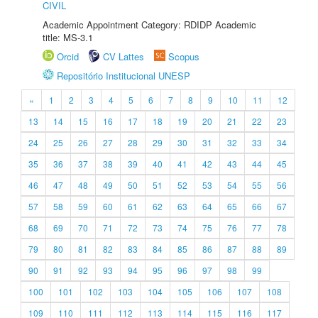
CIVIL
Academic Appointment Category: RDIDP Academic
title: MS-3.1
Orcid
CV Lattes
Scopus
Repositório Institucional UNESP
«
1
2
3
4
5
6
7
8
9
10
11
12
13
14
15
16
17
18
19
20
21
22
23
24
25
26
27
28
29
30
31
32
33
34
35
36
37
38
39
40
41
42
43
44
45
46
47
48
49
50
51
52
53
54
55
56
57
58
59
60
61
62
63
64
65
66
67
68
69
70
71
72
73
74
75
76
77
78
79
80
81
82
83
84
85
86
87
88
89
90
91
92
93
94
95
96
97
98
99
100
101
102
103
104
105
106
107
108
109
110
111
112
113
114
115
116
117