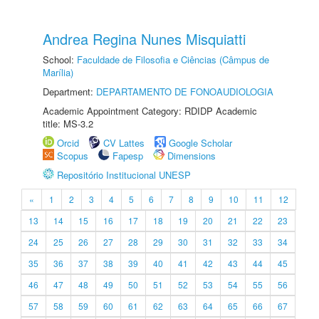
Andrea Regina Nunes Misquiatti
School:
Faculdade de Filosofia e Ciências (Câmpus de
Marília)
Department:
DEPARTAMENTO DE FONOAUDIOLOGIA
Academic Appointment Category: RDIDP Academic
title: MS-3.2
Orcid
CV Lattes
Google Scholar
Scopus
Fapesp
Dimensions
Repositório Institucional UNESP
«
1
2
3
4
5
6
7
8
9
10
11
12
13
14
15
16
17
18
19
20
21
22
23
24
25
26
27
28
29
30
31
32
33
34
35
36
37
38
39
40
41
42
43
44
45
46
47
48
49
50
51
52
53
54
55
56
57
58
59
60
61
62
63
64
65
66
67