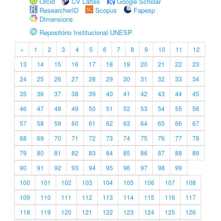
Orcid
CV Lattes
Google Scholar
ResearcherID
Scopus
Fapesp
Dimensions
Repositório Institucional UNESP
«
1
2
3
4
5
6
7
8
9
10
11
12
13
14
15
16
17
18
19
20
21
22
23
24
25
26
27
28
29
30
31
32
33
34
35
36
37
38
39
40
41
42
43
44
45
46
47
48
49
50
51
52
53
54
55
56
57
58
59
60
61
62
63
64
65
66
67
68
69
70
71
72
73
74
75
76
77
78
79
80
81
82
83
84
85
86
87
88
89
90
91
92
93
94
95
96
97
98
99
100
101
102
103
104
105
106
107
108
109
110
111
112
113
114
115
116
117
118
119
120
121
122
123
124
125
126