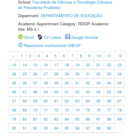
School:
Faculdade de Ciências e Tecnologia (Câmpus
de Presidente Prudente)
Department:
DEPARTAMENTO DE EDUCAÇÃO
Academic Appointment Category: RDIDP Academic
title: MS-3.1
Orcid
CV Lattes
Google Scholar
Repositório Institucional UNESP
«
1
2
3
4
5
6
7
8
9
10
11
12
13
14
15
16
17
18
19
20
21
22
23
24
25
26
27
28
29
30
31
32
33
34
35
36
37
38
39
40
41
42
43
44
45
46
47
48
49
50
51
52
53
54
55
56
57
58
59
60
61
62
63
64
65
66
67
68
69
70
71
72
73
74
75
76
77
78
79
80
81
82
83
84
85
86
87
88
89
90
91
92
93
94
95
96
97
98
99