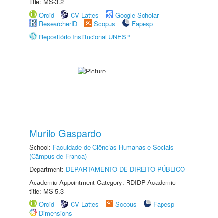
title: MS-3.2
Orcid
CV Lattes
Google Scholar
ResearcherID
Scopus
Fapesp
Repositório Institucional UNESP
Murilo Gaspardo
School:
Faculdade de Ciências Humanas e Sociais
(Câmpus de Franca)
Department:
DEPARTAMENTO DE DIREITO PÚBLICO
Academic Appointment Category: RDIDP Academic
title: MS-5.3
Orcid
CV Lattes
Scopus
Fapesp
Dimensions