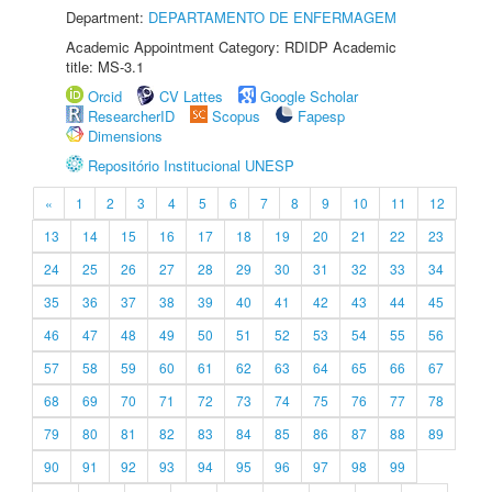
Department:
DEPARTAMENTO DE ENFERMAGEM
Academic Appointment Category: RDIDP Academic
title: MS-3.1
Orcid
CV Lattes
Google Scholar
ResearcherID
Scopus
Fapesp
Dimensions
Repositório Institucional UNESP
«
1
2
3
4
5
6
7
8
9
10
11
12
13
14
15
16
17
18
19
20
21
22
23
24
25
26
27
28
29
30
31
32
33
34
35
36
37
38
39
40
41
42
43
44
45
46
47
48
49
50
51
52
53
54
55
56
57
58
59
60
61
62
63
64
65
66
67
68
69
70
71
72
73
74
75
76
77
78
79
80
81
82
83
84
85
86
87
88
89
90
91
92
93
94
95
96
97
98
99