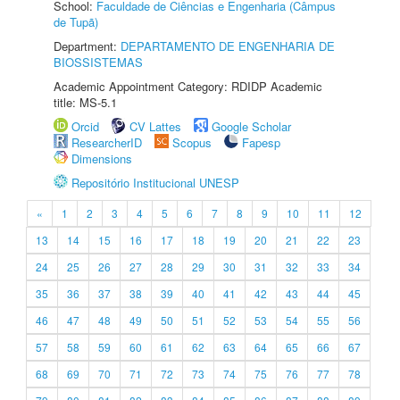
School:
Faculdade de Ciências e Engenharia (Câmpus
de Tupã)
Department:
DEPARTAMENTO DE ENGENHARIA DE
BIOSSISTEMAS
Academic Appointment Category: RDIDP Academic
title: MS-5.1
Orcid
CV Lattes
Google Scholar
ResearcherID
Scopus
Fapesp
Dimensions
Repositório Institucional UNESP
«
1
2
3
4
5
6
7
8
9
10
11
12
13
14
15
16
17
18
19
20
21
22
23
24
25
26
27
28
29
30
31
32
33
34
35
36
37
38
39
40
41
42
43
44
45
46
47
48
49
50
51
52
53
54
55
56
57
58
59
60
61
62
63
64
65
66
67
68
69
70
71
72
73
74
75
76
77
78