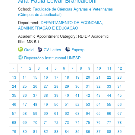
Ana Paula Leivar Brancaleoni
School:
Faculdade de Ciências Agrárias e Veterinárias
(Câmpus de Jaboticabal)
Department:
DEPARTAMENTO DE ECONOMIA,
ADMINISTRAÇÃO E EDUCAÇÃO
Academic Appointment Category: RDIDP Academic
title: MS-5.1
Orcid
CV Lattes
Fapesp
Repositório Institucional UNESP
«
1
2
3
4
5
6
7
8
9
10
11
12
13
14
15
16
17
18
19
20
21
22
23
24
25
26
27
28
29
30
31
32
33
34
35
36
37
38
39
40
41
42
43
44
45
46
47
48
49
50
51
52
53
54
55
56
57
58
59
60
61
62
63
64
65
66
67
68
69
70
71
72
73
74
75
76
77
78
79
80
81
82
83
84
85
86
87
88
89