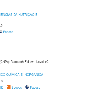
IÊNCIAS DA NUTRIÇÃO E
.3
Fapesp
 (CNPq) Research Fellow - Level 1C
ICO-QUÍMICA E INORGÂNICA
.3
rID
Scopus
Fapesp