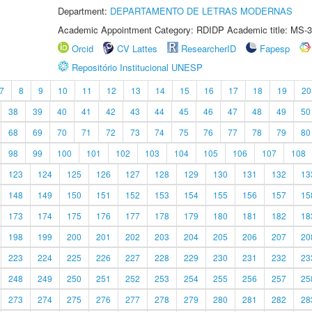
Department:
DEPARTAMENTO DE LETRAS MODERNAS
Academic Appointment Category: RDIDP Academic title: MS-3
Orcid
CV Lattes
ResearcherID
Fapesp
Repositório Institucional UNESP
7
8
9
10
11
12
13
14
15
16
17
18
19
20
38
39
40
41
42
43
44
45
46
47
48
49
50
68
69
70
71
72
73
74
75
76
77
78
79
80
98
99
100
101
102
103
104
105
106
107
108
123
124
125
126
127
128
129
130
131
132
13
148
149
150
151
152
153
154
155
156
157
15
173
174
175
176
177
178
179
180
181
182
18
198
199
200
201
202
203
204
205
206
207
20
223
224
225
226
227
228
229
230
231
232
23
248
249
250
251
252
253
254
255
256
257
25
273
274
275
276
277
278
279
280
281
282
28