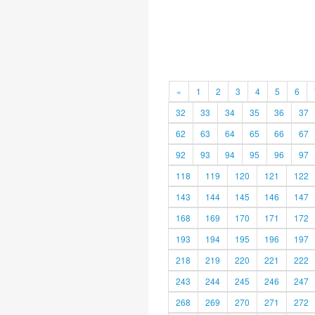
«
1
2
3
4
5
6
32
33
34
35
36
37
62
63
64
65
66
67
92
93
94
95
96
97
118
119
120
121
122
143
144
145
146
147
168
169
170
171
172
193
194
195
196
197
218
219
220
221
222
243
244
245
246
247
268
269
270
271
272