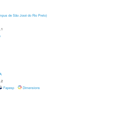
Câmpus de São José do Rio Preto)
.1
s
A
.2
Fapesp
Dimensions