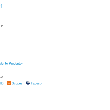
i
.2
dente Prudente)
.2
rID
Scopus
Fapesp