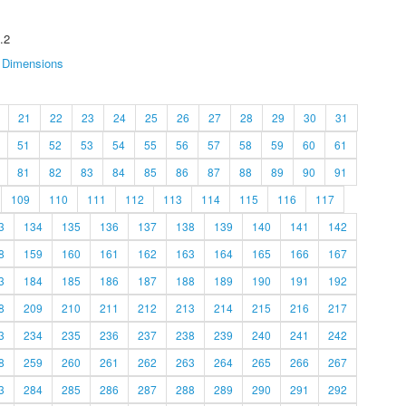
.2
Dimensions
21
22
23
24
25
26
27
28
29
30
31
51
52
53
54
55
56
57
58
59
60
61
81
82
83
84
85
86
87
88
89
90
91
109
110
111
112
113
114
115
116
117
3
134
135
136
137
138
139
140
141
142
8
159
160
161
162
163
164
165
166
167
3
184
185
186
187
188
189
190
191
192
8
209
210
211
212
213
214
215
216
217
3
234
235
236
237
238
239
240
241
242
8
259
260
261
262
263
264
265
266
267
3
284
285
286
287
288
289
290
291
292