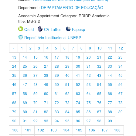
Department:
DEPARTAMENTO DE EDUCAÇÃO
Academic Appointment Category: RDIDP Academic
title: MS-3.2
Orcid
CV Lattes
Fapesp
Repositório Institucional UNESP
«
1
2
3
4
5
6
7
8
9
10
11
12
13
14
15
16
17
18
19
20
21
22
23
24
25
26
27
28
29
30
31
32
33
34
35
36
37
38
39
40
41
42
43
44
45
46
47
48
49
50
51
52
53
54
55
56
57
58
59
60
61
62
63
64
65
66
67
68
69
70
71
72
73
74
75
76
77
78
79
80
81
82
83
84
85
86
87
88
89
90
91
92
93
94
95
96
97
98
99
100
101
102
103
104
105
106
107
108