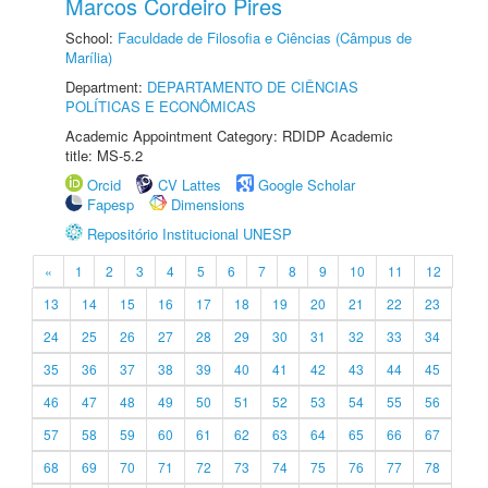
Marcos Cordeiro Pires
School:
Faculdade de Filosofia e Ciências (Câmpus de
Marília)
Department:
DEPARTAMENTO DE CIÊNCIAS
POLÍTICAS E ECONÔMICAS
Academic Appointment Category: RDIDP Academic
title: MS-5.2
Orcid
CV Lattes
Google Scholar
Fapesp
Dimensions
Repositório Institucional UNESP
«
1
2
3
4
5
6
7
8
9
10
11
12
13
14
15
16
17
18
19
20
21
22
23
24
25
26
27
28
29
30
31
32
33
34
35
36
37
38
39
40
41
42
43
44
45
46
47
48
49
50
51
52
53
54
55
56
57
58
59
60
61
62
63
64
65
66
67
68
69
70
71
72
73
74
75
76
77
78