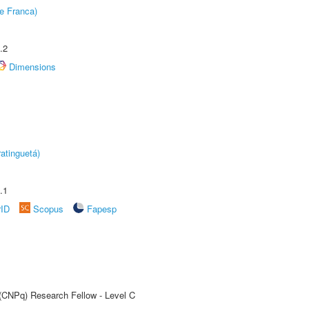
e Franca)
.2
Dimensions
atinguetá)
.1
rID
Scopus
Fapesp
 (CNPq) Research Fellow - Level C