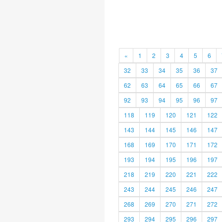
«
1
2
3
4
5
6
32
33
34
35
36
37
62
63
64
65
66
67
92
93
94
95
96
97
118
119
120
121
122
143
144
145
146
147
168
169
170
171
172
193
194
195
196
197
218
219
220
221
222
243
244
245
246
247
268
269
270
271
272
293
294
295
296
297