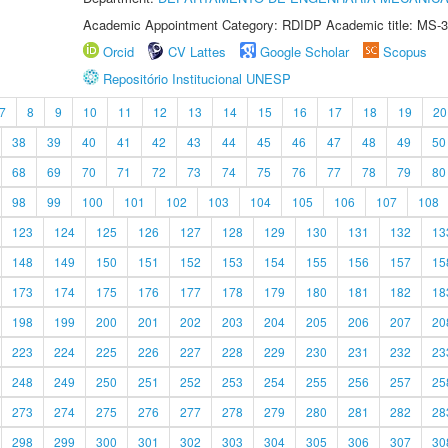
Academic Appointment Category: RDIDP Academic title: MS-3
Orcid
CV Lattes
Google Scholar
Scopus
Repositório Institucional UNESP
7
8
9
10
11
12
13
14
15
16
17
18
19
20
38
39
40
41
42
43
44
45
46
47
48
49
50
68
69
70
71
72
73
74
75
76
77
78
79
80
98
99
100
101
102
103
104
105
106
107
108
123
124
125
126
127
128
129
130
131
132
13
148
149
150
151
152
153
154
155
156
157
15
173
174
175
176
177
178
179
180
181
182
18
198
199
200
201
202
203
204
205
206
207
20
223
224
225
226
227
228
229
230
231
232
23
248
249
250
251
252
253
254
255
256
257
25
273
274
275
276
277
278
279
280
281
282
28
298
299
300
301
302
303
304
305
306
307
30