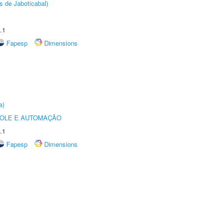
s de Jaboticabal)
.1
Fapesp
Dimensions
a)
ROLE E AUTOMAÇÃO
.1
Fapesp
Dimensions
A