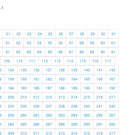
.1
21
22
23
24
25
26
27
28
29
30
31
51
52
53
54
55
56
57
58
59
60
61
81
82
83
84
85
86
87
88
89
90
91
109
110
111
112
113
114
115
116
117
3
134
135
136
137
138
139
140
141
142
8
159
160
161
162
163
164
165
166
167
3
184
185
186
187
188
189
190
191
192
8
209
210
211
212
213
214
215
216
217
3
234
235
236
237
238
239
240
241
242
8
259
260
261
262
263
264
265
266
267
3
284
285
286
287
288
289
290
291
292
8
309
310
311
312
313
314
315
316
317