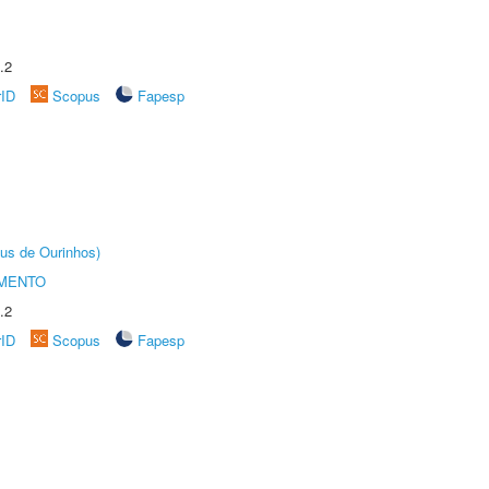
.2
rID
Scopus
Fapesp
us de Ourinhos)
AMENTO
.2
rID
Scopus
Fapesp