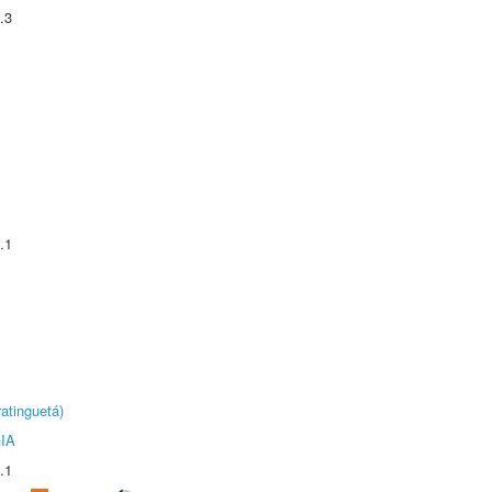
.3
.1
atinguetá)
IA
.1