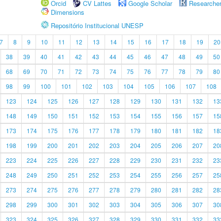
Orcid
CV Lattes
Google Scholar
Researche
Dimensions
Repositório Institucional UNESP
7
8
9
10
11
12
13
14
15
16
17
18
19
20
38
39
40
41
42
43
44
45
46
47
48
49
50
68
69
70
71
72
73
74
75
76
77
78
79
80
98
99
100
101
102
103
104
105
106
107
108
123
124
125
126
127
128
129
130
131
132
13
148
149
150
151
152
153
154
155
156
157
15
173
174
175
176
177
178
179
180
181
182
18
198
199
200
201
202
203
204
205
206
207
20
223
224
225
226
227
228
229
230
231
232
23
248
249
250
251
252
253
254
255
256
257
25
273
274
275
276
277
278
279
280
281
282
28
298
299
300
301
302
303
304
305
306
307
30
323
324
325
326
327
328
329
330
331
332
33