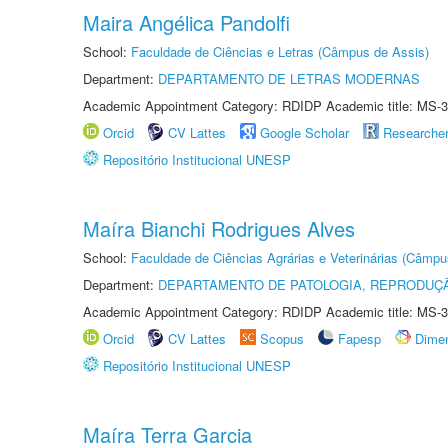
Maira Angélica Pandolfi
School:
Faculdade de Ciências e Letras (Câmpus de Assis)
Department:
DEPARTAMENTO DE LETRAS MODERNAS
Academic Appointment Category: RDIDP Academic title: MS-3
Orcid
CV Lattes
Google Scholar
Researche
Repositório Institucional UNESP
Maíra Bianchi Rodrigues Alves
School:
Faculdade de Ciências Agrárias e Veterinárias (Câmpu
Department:
DEPARTAMENTO DE PATOLOGIA, REPRODUÇÃ
Academic Appointment Category: RDIDP Academic title: MS-3
Orcid
CV Lattes
Scopus
Fapesp
Dime
Repositório Institucional UNESP
Maíra Terra Garcia