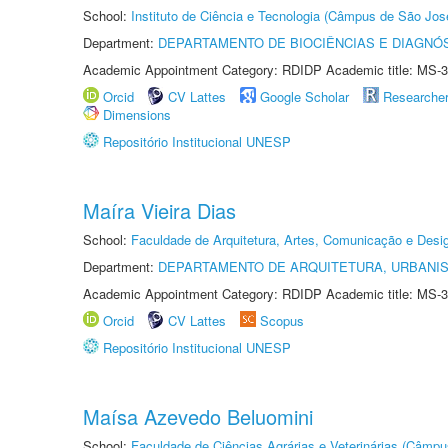
School:
Instituto de Ciência e Tecnologia (Câmpus de São Jo
Department:
DEPARTAMENTO DE BIOCIÊNCIAS E DIAGNÓ
Academic Appointment Category: RDIDP Academic title: MS-3
Orcid
CV Lattes
Google Scholar
Researche
Dimensions
Repositório Institucional UNESP
Maíra Vieira Dias
School:
Faculdade de Arquitetura, Artes, Comunicação e Des
Department:
DEPARTAMENTO DE ARQUITETURA, URBANI
Academic Appointment Category: RDIDP Academic title: MS-3
Orcid
CV Lattes
Scopus
Repositório Institucional UNESP
Maísa Azevedo Beluomini
School:
Faculdade de Ciências Agrárias e Veterinárias (Câmpu