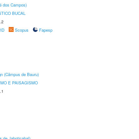
sé dos Campos)
STICO BUCAL
.2
rID
Scopus
Fapesp
ign (Câmpus de Bauru)
SMO E PAISAGISMO
.1
s de Jaboticabal)