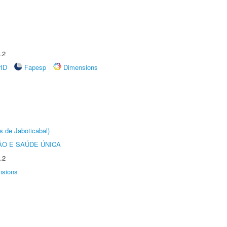
.2
rID
Fapesp
Dimensions
s de Jaboticabal)
O E SAÚDE ÚNICA
.2
nsions