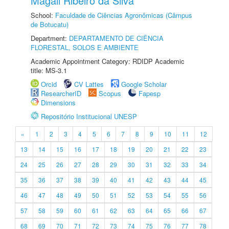
Magali Ribeiro da Silva
School:
Faculdade de Ciências Agronômicas (Câmpus
de Botucatu)
Department:
DEPARTAMENTO DE CIÊNCIA
FLORESTAL, SOLOS E AMBIENTE
Academic Appointment Category: RDIDP Academic
title: MS-3.1
Orcid
CV Lattes
Google Scholar
ResearcherID
Scopus
Fapesp
Dimensions
Repositório Institucional UNESP
«
1
2
3
4
5
6
7
8
9
10
11
12
13
14
15
16
17
18
19
20
21
22
23
24
25
26
27
28
29
30
31
32
33
34
35
36
37
38
39
40
41
42
43
44
45
46
47
48
49
50
51
52
53
54
55
56
57
58
59
60
61
62
63
64
65
66
67
68
69
70
71
72
73
74
75
76
77
78