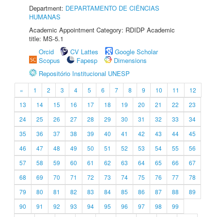
Department:
DEPARTAMENTO DE CIÊNCIAS
HUMANAS
Academic Appointment Category: RDIDP Academic
title: MS-5.1
Orcid
CV Lattes
Google Scholar
Scopus
Fapesp
Dimensions
Repositório Institucional UNESP
«
1
2
3
4
5
6
7
8
9
10
11
12
13
14
15
16
17
18
19
20
21
22
23
24
25
26
27
28
29
30
31
32
33
34
35
36
37
38
39
40
41
42
43
44
45
46
47
48
49
50
51
52
53
54
55
56
57
58
59
60
61
62
63
64
65
66
67
68
69
70
71
72
73
74
75
76
77
78
79
80
81
82
83
84
85
86
87
88
89
90
91
92
93
94
95
96
97
98
99