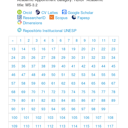
title: MS-3.2
Orcid
CV Lattes
Google Scholar
ResearcherID
Scopus
Fapesp
Dimensions
Repositório Institucional UNESP
«
1
2
3
4
5
6
7
8
9
10
11
12
13
14
15
16
17
18
19
20
21
22
23
24
25
26
27
28
29
30
31
32
33
34
35
36
37
38
39
40
41
42
43
44
45
46
47
48
49
50
51
52
53
54
55
56
57
58
59
60
61
62
63
64
65
66
67
68
69
70
71
72
73
74
75
76
77
78
79
80
81
82
83
84
85
86
87
88
89
90
91
92
93
94
95
96
97
98
99
100
101
102
103
104
105
106
107
108
109
110
111
112
113
114
115
116
117