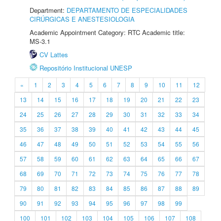
Department:
DEPARTAMENTO DE ESPECIALIDADES
CIRÚRGICAS E ANESTESIOLOGIA
Academic Appointment Category: RTC Academic title:
MS-3.1
CV Lattes
Repositório Institucional UNESP
«
1
2
3
4
5
6
7
8
9
10
11
12
13
14
15
16
17
18
19
20
21
22
23
24
25
26
27
28
29
30
31
32
33
34
35
36
37
38
39
40
41
42
43
44
45
46
47
48
49
50
51
52
53
54
55
56
57
58
59
60
61
62
63
64
65
66
67
68
69
70
71
72
73
74
75
76
77
78
79
80
81
82
83
84
85
86
87
88
89
90
91
92
93
94
95
96
97
98
99
100
101
102
103
104
105
106
107
108