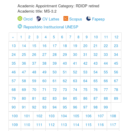
Academic Appointment Category: RDIDP retired
Academic title: MS-3.2
Orcid
CV Lattes
Scopus
Fapesp
Repositório Institucional UNESP
«
1
2
3
4
5
6
7
8
9
10
11
12
13
14
15
16
17
18
19
20
21
22
23
24
25
26
27
28
29
30
31
32
33
34
35
36
37
38
39
40
41
42
43
44
45
46
47
48
49
50
51
52
53
54
55
56
57
58
59
60
61
62
63
64
65
66
67
68
69
70
71
72
73
74
75
76
77
78
79
80
81
82
83
84
85
86
87
88
89
90
91
92
93
94
95
96
97
98
99
100
101
102
103
104
105
106
107
108
109
110
111
112
113
114
115
116
117